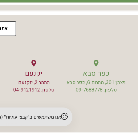
אזה
כפר סבא
יקנעם
ויצמן 301, מתחם G, כפר סבא
התמר 2, יוקנעם
טלפון: 09-7688778
טלפון: 04-9121912
אנו משתמשים ב"קבצי עוגיות" (cookies) לשיפור חוויית הגלישה והתאמת תוכן. לפרטים נוספים – עיינו ב
אודותינו